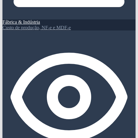
Fábrica & Indústria
Custo de produção, NF-e e MDF-e