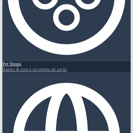
Pet Shops
Banho & tosa e recompra de ração