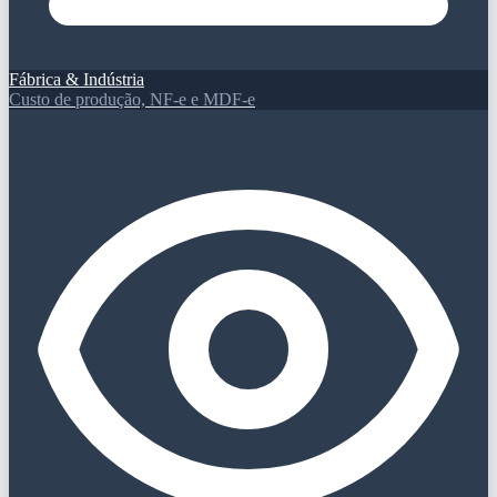
Fábrica & Indústria
Custo de produção, NF-e e MDF-e