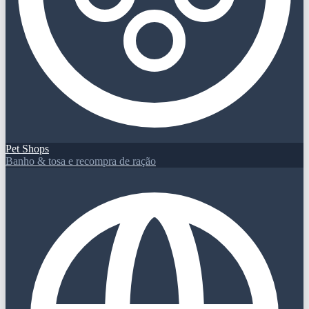
Pet Shops
Banho & tosa e recompra de ração