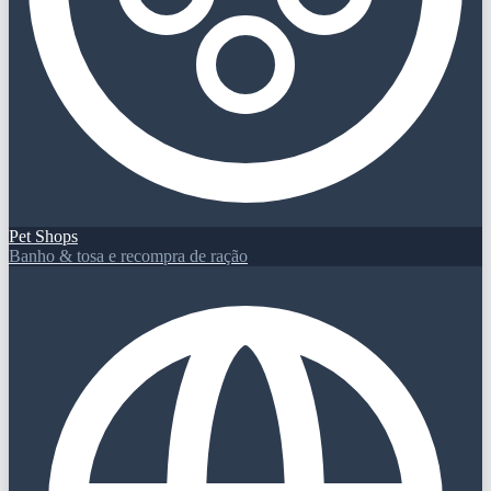
Pet Shops
Banho & tosa e recompra de ração